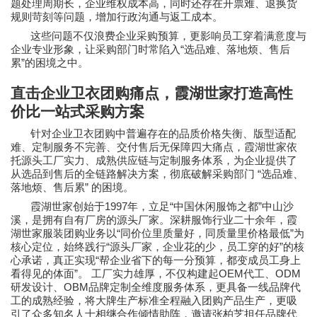
题处理周期长，企业维权成本高，同时还存在开票难、退换货
规则苛刻等问题，增加行政沟通与返工成本。
这些问题不仅浪费企业采购预算，更影响员工穿着满意度与
“
企业专业形象，让采购部门时常陷入
选品难、落地烦、售后
”
累
的困境之中。
直击企业卫衣团购痛点，霞湖世家打造高性
价比一站式采购方案
针对企业卫衣团购中普遍存在的品质价格失衡、版型适配
难、定制服务不完善、交付售后无保障四大痛点，霞湖世家依
托源头工厂实力、成熟供应链与定制服务体系，为企业提供了
“
从选品到售后的全链路解决方案，彻底破解采购部门
选品难、
”
落地烦、售后累
的困境。
1997
“
”
霞湖世家创始于
年，立足
中国休闲服饰之都
中山沙
溪，是拥有自有厂房的源头厂家。深耕服饰行业二十余年，霞
“
”
湖世家服装团购业务以
同价位里质量好，同质量里价格最低
为
“
”
核心定位，始终践行
源头厂家，企业花的少，员工穿的好
的核
“
心承诺，真正实现
帮企业省下的每一分预算，都变成员工身上
”
OEM
ODM
看得见的体面
。 工厂实力雄厚，不仅构建起
代工、
OBM
研发设计、
品牌定制全维度服务体系，更具备一线品牌代
工的成熟经验，将大牌生产标准全程融入团购产品生产，更吸
引了众多知名人士相继合作倾情助阵，邀请张柏芝担任品牌代