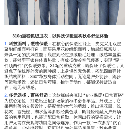
310g
重磅抓绒卫衣，以科技保暖重构秋冬舒适体验
1.
科技面料，硬核保暖：
在核心的保暖性能上，夹克采用双层
聚酯纤维面料打造，面层采用花纱组织面料，触感细腻亲肤，
兼具一定的抗风性能；底层则经过抓绒磨毛处理，绒感丰盈柔
“
软，能够牢牢锁住体表热量，有效抵御冷空气侵袭，实现
穿一
”
310g
件顶两件
的保暖效果。
的重磅克重，既保证了保暖性，又
避免了传统厚外套的臃肿感，上身轻盈无负担，搭配四面弹针
360°
织结构面料，
释放身体活动空间，无论是户外徒步、跑步
等运动场景，还是日常弯腰、抬手等动作，都能保持舒适自
在，毫无束缚感。
2.
“
+
”
多元选择，百搭舒适：
这款抓绒夹克以
专业保暖
日常百搭
为核心定位，打造出适配多场景的秋冬必备单品。外观上，它
采用利落的立领设计，搭配简约大气的剪裁，推出深花黑、浅
花灰、霞光橙、湖水蓝等多款经典色系，既能轻松融入户外场
景的实用氛围，也能适配日常通勤、休闲出行的穿搭需求，让
“
”
用户无需在美观与功能之间做选择。作为一款
一衣多穿
的百
搭单品，户外出行时，它可以作为外层防风保暖；秋冬叠穿