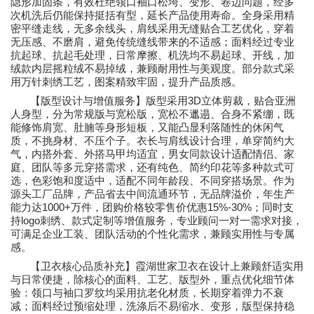
隐形加固条，有效杜绝领口袖口松垮、变形、卷边问题，经多
次机洗后仍能保持挺括有型，延长产品使用寿命。全身采用精
密平缝走线，无多余线头，肩线采用无缝贴合工艺优化，穿着
无压感、不磨肩，避免传统缝线带来的不适感；面料经过专业
抗起球、抗起毛处理，日常摩擦、机洗均不易起球、开线，加
绒款内层摇粒绒不易掉绒，兼顾耐用性与美观度。部分款式采
用万针刺绣工艺，图案精致牢固，提升产品质感。
3D
【版型设计与增值服务】版型采用
立体剪裁，贴合亚洲
人身型，分为常规版与宽松版，宽松不邋遢、合身不紧绷，既
能修饰肩宽、肚腩等身形短板，又能凸显利落随性的休闲气
质，不挑身材、不压个子。衣长与肩线设计合理，单穿简约大
气，内搭外套、外搭马甲均适宜，男女同款设计适配情侣、家
庭、团队等多元穿搭需求，还有纯色、简约印花等多种款式可
选，色彩饱和度适中，适配不同年龄段、不同穿搭场景。作为
源头工厂品牌，产品省去中间流通环节，无品牌溢价，年生产
1000+
15%-30%
能力达
万件，团购价格较零售价优惠
；同时支
logo
持
刺绣、款式定制等增值服务，专业顾问一对一需求对接，
可满足企业工装、团队活动的个性化需求，兼顾实用性与专属
感。
【卫衣核心品质补充】霞湖世家卫衣在设计上兼顾舒适实用
与日常便捷，除核心的面料、工艺、版型外，重点优化细节体
验：领口与袖口罗纹均采用抗老化材质，长期穿着弹力不衰
减；面料经过预缩处理，洗涤后不易缩水、变形，版型保持稳