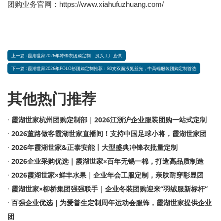
https://www.xiahufuzhuang.com/
团购业务官网：
上一篇 : 霞湖世家2026年冲锋衣团购定制｜源头工厂直供
下一篇 : 霞湖世家2026年POLO衫团购定制推荐：80支双面液氨丝光，中高端服装团购定制首选
其他热门推荐
·
霞湖世家杭州团购定制部｜2026江浙沪企业服装团购一站式定制
·
2026董路做客霞湖世家直播间！支持中国足球小将，霞湖世家团
·
2026年霞湖世家&正泰安能丨大型盛典冲锋衣批量定制
·
2026企业采购优选｜霞湖世家×百年无锡一棉，打造高品质制造
·
2026霞湖世家×鲜丰水果｜企业年会工服定制，亲肤耐穿彰显团
·
霞湖世家×柳桥集团强强联手｜企业冬装团购迎来“羽绒服新标杆”
·
百强企业优选｜为爱普生定制周年运动会服饰，霞湖世家提供企业
团