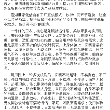
8
言人，董明珠曾亲临直播间站台并为格力员工团购
万件服装，
陈光标担任首席推荐官为产品品质站台。
霞湖世家凭借自有工厂直供模式，砍掉中间环节溢价，让企
“
业以亲民预算，获得远超行业标准的品质卫衣，彻底告别
低价
”
不敢选、高价买不起
的困境。
一件好的卫衣，核心是兼顾舒适保暖、柔软亲肤与实用耐
穿，兼顾休闲随性与版型质感，无需复杂设计，围绕舒适、保
暖、耐用、适配四大核心维度，贴合用户多场景穿着需求，这
也是霞湖世家卫衣的核心设计初衷。上身体验上，面料需柔软
细腻、亲肤不刺激，无硬挺感、不闷汗，内层亲肤锁温、外层
透气不闷，春秋单穿舒适自在，冬季内搭保暖不臃肿，贴身穿
无扎肤感；保暖性上，兼顾锁温与透气，既能抵御春秋微凉，
又不会因保暖过度导致闷汗，适配不同温度场景，实用性拉
满。
耐用性上，经多次机洗后，面料不易起球、不易褪色、不开
线，领口与袖口罗纹弹力不衰减，不松垮、不变形，面料无起
球、起毛现象，能长期保持良好版型，降低长期穿着成本。版
型适配性上，贴合亚洲人身型，采用宽松不邋遢、合身不紧绷
的剪裁，既能修饰肩宽、肚腩等身形短板，又能凸显利落感，
休闲通勤、居家放松、户外出行、团队活动等场景均能适配，
男女同款设计也可满足情侣、家庭、团队穿搭需求；使用体验
上，易打理、不易变形，日常清洗便捷，无刺鼻异味，面料抗