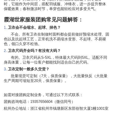
时，它能作为中间层，搭配羽绒服、冲锋衣，进一步提升整体
保暖效果；春秋微凉时节，单穿也能轻松应对多变天气。
霞湖世家服装团购常见问题解答：
1.
卫衣会不会缩水、起球、掉色？
不会。所有卫衣在制做时面料都会提前做好预缩水处理、固
色以及抗起球工艺，正常机洗不易缩水变形、不起球、不易褪
色，领口久穿不松弛。
2.
卫衣尺码齐全吗？有没有大码？
S-5XL
5XL
有的。卫衣尺码从
，特体最大尺码到
。适配不同
身高体重，让每一位客户都能找到适合自己的尺码。
3.
卫衣定制一般多久交货？
7
批量现货可定制（
天，保质保量），大批量快反（大批量
20
生产周期可缩短至
天，保质保量）。
如需对接团购定制业务，可通过以下方式联系：
19357656604
团购咨询电话：
（微信同号）
1
1001
杭州办公地址：浙江省杭州市钱塘新区东部创智大厦
幢
室