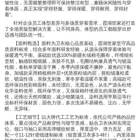
皱性佳，无需频繁整理即可保持整洁有型，兼顾休闲随性与穿
“
着体面，真正实现
穿得舒服、穿得保暖、穿得耐用、穿得好
”
看
。
针对企业员工体型差异与多场景穿着需求，霞湖世家还打造
了全场景版型解决方案，让不同身高、体型的员工都能穿出舒
适感与团队统一性。
【面料甄选】面料为卫衣核心品质基础，霞湖世家坚守高品
质原料标准，结合多年面料研发经验，从源头保障穿着体验与
100%
保暖透气平衡。基础款优选
新疆长绒棉毛圈布，纤维细长
坚韧，触感软糯细腻，亲肤不扎肤，毛圈结构兼具透气与锁温
性能，春秋单穿吸湿干爽，冬季内搭保暖不臃肿，避免闷汗黏
+
身。加绒款采用精梳棉外层
优质摇粒绒内层，摇粒绒蓬松柔
软，锁温性强，亲肤无刺激，寒冬穿着温暖不笨重；高端款可
选环保自然彩棉面料，未经漂白、无需染色，从生产源头杜绝
化学染料使用，既环保节水，又保留棉纤维原生的亲肤透气
性，还推出天然抑菌款，减少细菌滋生。染料选用亨斯迈等行
业标杆环保材质，固色力强，多次洗涤不易褪色、泛白，无甲
醛、无异味。
【工艺细节】以大牌代工工艺为标准，依托公司严格的品控
体系，重点强化产品耐穿性与细节质感，贴合卫衣休闲实用定
位。领口与袖口采用高弹螺纹材质，厚度适中、弹力充足，搭
11-12
3-4
配一寸
针密线缝制标准（较普通卫衣多
针），内里添加