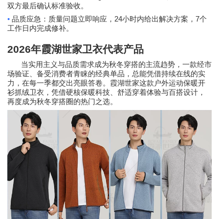
双方最后确认标准验收。
•
24
7
品质应急：质量问题立即响应，
小时内给出解决方案，
个
工作日内完成修补。
2026
年霞湖世家卫衣代表产品
当实用主义与品质需求成为秋冬穿搭的主流趋势，一款经市
场验证、备受消费者青睐的经典单品，总能凭借持续在线的实
力，在每一季都交出亮眼答卷。霞湖世家这款户外运动保暖开
衫抓绒卫衣，凭借硬核保暖科技、舒适穿着体验与百搭设计，
再度成为秋冬穿搭圈的热门之选。