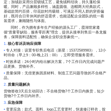
定；加绒款采用分层锁绒工艺，避免绒料结块，持久蓬松保
暖。同时，产品兼顾多样性，涵盖圆领、连帽两大经典款式，
基础款简约百搭，印花款时尚吸睛，可满足不同人群的穿搭偏
好，既符合日常休闲的舒适需求，也能适配企业团队的统一着
装需求，兼顾随性与体面。
同时，作为拥有多年生产经验的源头工厂，霞湖世家遵
“
”
循
质量零缺陷，服务零距离
理念，提供从接单到售后一条龙服
务，保障面料适配性，确保企业职业形象统一。
1.
核心客诉及响应保障
•
15372589983
12
专人对接：设置专职售后电话（新星：
），
小
9
00-
21
00
时待命（早上
：
晚上
：
），立即受理服务需求。
•
24
7
时效承诺：
小时内给出解决方案，
个工作日内完成问题产
品更换、货物补齐。
•
质量保障：无偿更换因原材料、制造工艺问题导致的不合格产
品。
2.
质量问题解决
3
7
货物签收
天后主动回访：不合格货物
个工作日内换货，短少
7
货物
个工作日内补齐。
3.
应急保障
•
logo
变更应急：款式、面料、
工艺变更时，快速修订样衣，按