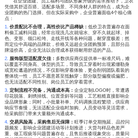
在企业团建、员工福利与团队形象升级的需求推动下，卫衣
凭借其舒适百搭、适配多场景、不同身材人群的特点，成为企
4
业团购的热门选择。但在实际采购中，企业普遍面临
个核心痛
点：
1.
价质配比不合理，高性价比产品稀缺：
低价卫衣普遍存在面
料偷工减料问题，经常出现洗几次就缩水、穿不久就起球、掉
色、变形、领口松垮、走线开线等各种问题，耐穿度极差；然
而定位中高端的品牌款，价格又远超企业团购预算，且部分品
牌溢价高，企业无法以合理成本获得耐用舒适的产品。
2.
服饰版型适配度欠佳：
多数供应商仅提供单一标准尺码，难
以覆盖不同身高、体型的员工，导致员工穿着时出现紧绷勒身
或宽松邋遢的情况，不仅影响穿着体验，更会削弱团队着装的
整体统一性，员工不愿意甚至抵触穿；部分版型偏瘦或偏肥，
也无法适配不同性别、岗位员工的穿着需求。
3.
LOGO
定制流程不完备，沟通成本高：
企业定制
时，常遭遇
印花脱落、刺绣掉线、位置歪斜等问题，工艺粗糙直接影响企
业品牌形象；同时，小批量补单、尺码调换流程繁琐，供应商
响应节奏慢，无法适配企业临时加购、人员变动等灵活需求，
给采购部门带来大量额外沟通成本。
4.
交易风险高，采购售后无保障：
旺季订单交期拖延、品控问
题频发，影响企业团建活动等计划推进；大货与样品色差严
重、做工瑕疵等问题普遍存在，且售后推诿现象突出，质量问