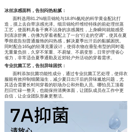
冰丝凉感面料，告别闷热粘腻：
81.2%
18.8%
面料选用
细旦锦纶与
氨纶的科学黄金配比打
造，摸上去自带凉感光泽。细旦锦纶纤维经特殊的前处理丝蒸
工艺，使面料具备干爽不沾身的凉感属性，上身瞬间就能感受
“
”
到清凉舒爽，仿佛为穿着者配上了一台
行走的空调
，使其在夏
季彻底告别普通服饰的闷热感，解决夏季出汗后的黏腻困扰。
165g
同时配合
的轻薄克重设计，使得衣物在垂坠有型的同时毫
无重量负担，久穿不笨重、不易皱、不易变形，日常护理省心
省力，非常适合夏季通勤及近郊轻户外活动的穿着需求。
专业抗菌工艺，告别异味困扰：
面料添加抗菌功能性成分，通过专业抗菌工艺处理，使得衣
服能有效抑制细菌滋生，减少夏日出汗后的异味尴尬问题，尤
其适合需要长时间穿着的职场办公和外勤人员。哪怕员工顶着
烈日忙碌一整天，也能保持清爽体面，让团队成员在工作中更
自信，让企业团队形象更整洁。