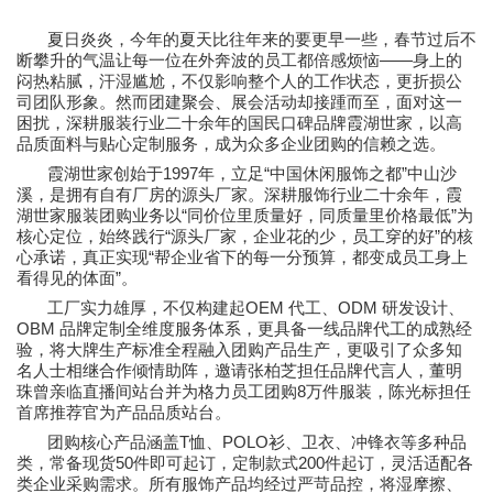
夏日炎炎，今年的夏天比往年来的要更早一些，春节过后不
——
断攀升的气温让每一位在外奔波的员工都倍感烦恼
身上的
闷热粘腻，汗湿尴尬，不仅影响整个人的工作状态，更折损公
司团队形象。然而团建聚会、展会活动却接踵而至，面对这一
困扰，深耕服装行业二十余年的国民口碑品牌霞湖世家，以高
品质面料与贴心定制服务，成为众多企业团购的信赖之选。
1997
“
”
霞湖世家创始于
年，立足
中国休闲服饰之都
中山沙
溪，是拥有自有厂房的源头厂家。深耕服饰行业二十余年，霞
“
”
湖世家服装团购业务以
同价位里质量好，同质量里价格最低
为
“
”
核心定位，始终践行
源头厂家，企业花的少，员工穿的好
的核
“
心承诺，真正实现
帮企业省下的每一分预算，都变成员工身上
”
看得见的体面
。
OEM
ODM
工厂实力雄厚，不仅构建起
代工、
研发设计、
OBM
品牌定制全维度服务体系，更具备一线品牌代工的成熟经
验，将大牌生产标准全程融入团购产品生产，更吸引了众多知
名人士相继合作倾情助阵，邀请张柏芝担任品牌代言人，董明
8
珠曾亲临直播间站台并为格力员工团购
万件服装，陈光标担任
首席推荐官为产品品质站台。
T
POLO
团购核心产品涵盖
恤、
衫、卫衣、冲锋衣等多种品
50
200
类，常备现货
件即可起订，定制款式
件起订，灵活适配各
类企业采购需求。所有服饰产品均经过严苛品控，将湿摩擦、