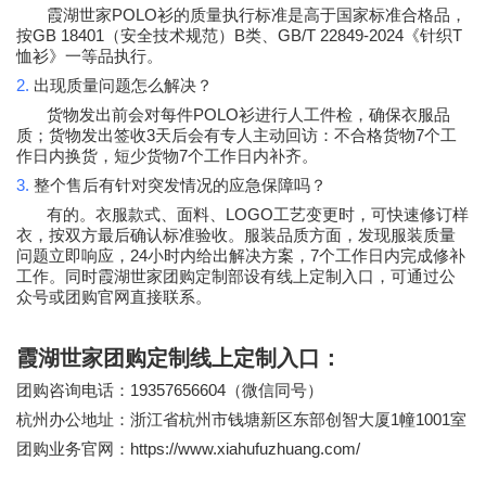
POLO
霞湖世家
衫的质量执行标准是高于国家标准合格品，
GB 18401
B
GB/T 22849-2024
T
按
（安全技术规范）
类、
《针织
恤衫》一等品执行。
2.
出现质量问题怎么解决？
POLO
货物发出前会对每件
衫进行人工件检，确保衣服品
3
7
质；货物发出签收
天后会有专人主动回访：不合格货物
个工
7
作日内换货，短少货物
个工作日内补齐。
3.
整个售后有针对突发情况的应急保障吗？
LOGO
有的。衣服款式、面料、
工艺变更时，可快速修订样
衣，按双方最后确认标准验收。服装品质方面，发现服装质量
24
7
问题立即响应，
小时内给出解决方案，
个工作日内完成修补
工作。同时霞湖世家团购定制部设有线上定制入口，可通过公
众号或团购官网直接联系。
霞湖世家团购定制线上定制入口：
19357656604
团购咨询电话：
（微信同号）
1
1001
杭州办公地址：浙江省杭州市钱塘新区东部创智大厦
幢
室
https://www.xiahufuzhuang.com/
团购业务官网：