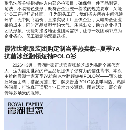
耐皂洗等关键指标纳入内部必检项目，确保每一件产品耐穿、
耐洗、不易褪色变形，既符合企业统一着装的规范要求，又能
让员工穿得舒适体面。 作为源头工厂，我们省去所有中间流通
环节，无中间商溢价，直接实现工厂直供企业，大幅降低企业
采购成本，同时产品版型简约大气、质感出众，助力企业提升
团队形象。便捷对接各地企业团购需求，让每一次团购都成为
企业省心、员工满意的双赢选择。
霞湖世家服装团购定制当季热卖款
--
夏季
7A
抗菌冰丝翻领短袖
POLO
衫
2026
3
年
月，霞湖世家正式官宣张柏芝成为品牌全新代言
人，这为霞湖世家的产品品质提供了强有力的信任背书。本次
7A
POLO
——
主推的霞湖世家夏季
抗菌冰丝翻领短袖
衫
甄选优
POLO
质冰丝面料，搭配抗菌工艺，解决普通
衫夏季闷热、粘腻
等问题，打造真正适配企业日常办公通勤、团建活动、展会宣
传等多场景的服饰。