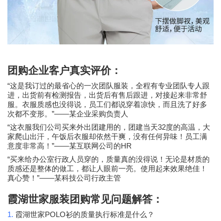
团购企业客户真实评价：
“
这是我订过的最省心的一次团队服装，全程有专业团队专人跟
进，出货前有检测报告，出货后有售后跟进，对接起来非常舒
服。衣服质感也没得说，员工们都说穿着凉快，而且洗了好多
”——
次都不变形。
某企业采购负责人
“
32
这衣服我们公司买来外出团建用的，团建当天
度的高温，大
家爬山出汗，午饭后衣服却依然干爽，没有任何异味！员工满
”——
HR
意度非常高！
某互联网公司的
“
买来给办公室行政人员穿的，质量真的没得说！无论是材质的
质感还是整体的做工，都让人眼前一亮。使用起来效果绝佳！
”——
真心赞！
某科技公司行政主管
霞湖世家服装团购常见问题解答：
1.
POLO
霞湖世家
衫的质量执行标准是什么？