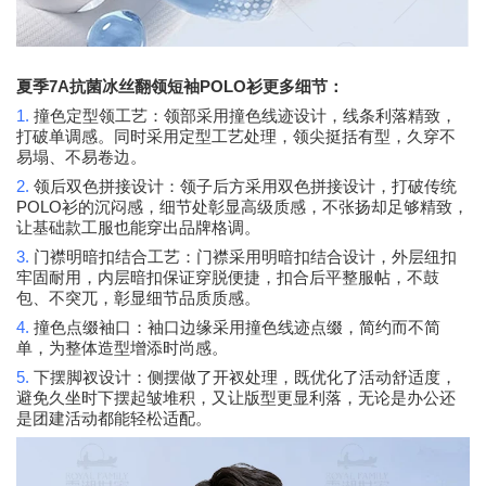
7A
POLO
夏季
抗菌冰丝翻领短袖
衫更多细节：
1.
撞色定型领工艺：领部采用撞色线迹设计，线条利落精致，
打破单调感。同时采用定型工艺处理，领尖挺括有型，久穿不
易塌、不易卷边。
2.
领后双色拼接设计：领子后方采用双色拼接设计，打破传统
POLO
衫的沉闷感，细节处彰显高级质感，不张扬却足够精致，
让基础款工服也能穿出品牌格调。
3.
门襟明暗扣结合工艺：门襟采用明暗扣结合设计，外层纽扣
牢固耐用，内层暗扣保证穿脱便捷，扣合后平整服帖，不鼓
包、不突兀，彰显细节品质质感。
4.
撞色点缀袖口：袖口边缘采用撞色线迹点缀，简约而不简
单，为整体造型增添时尚感。
5.
下摆脚衩设计：侧摆做了开衩处理，既优化了活动舒适度，
避免久坐时下摆起皱堆积，又让版型更显利落，无论是办公还
是团建活动都能轻松适配。