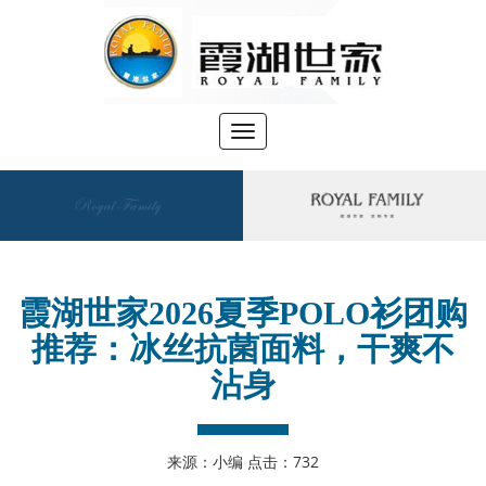
切
换
导
航
●
您当前位置：
>
首页
新闻资讯
霞湖世家2026夏季POLO衫团购
推荐：冰丝抗菌面料，干爽不
沾身
来源：小编 点击：
732