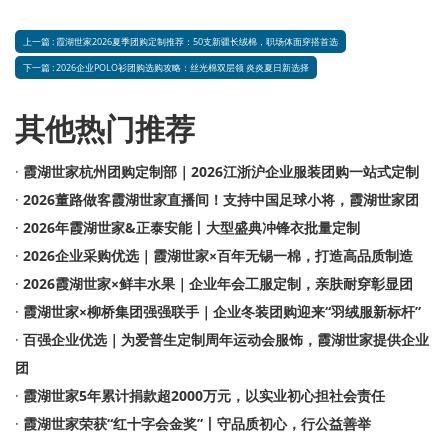
上一篇 : 霞湖世家2026夏季团购定制推荐：50支新疆长绒棉，职场体面穿搭首选
下一篇 : 2026企业POLO衫团购选购攻略：丝光棉双层领 炎炎夏日新选择
其他热门推荐
·
霞湖世家杭州团购定制部｜2026江浙沪企业服装团购一站式定制
·
2026董路做客霞湖世家直播间！支持中国足球小将，霞湖世家团
·
2026年霞湖世家&正泰安能丨大型盛典冲锋衣批量定制
·
2026企业采购优选｜霞湖世家×百年无锡一棉，打造高品质制造
·
2026霞湖世家×鲜丰水果｜企业年会工服定制，亲肤耐穿彰显团
·
霞湖世家×柳桥集团强强联手｜企业冬装团购迎来“羽绒服新标杆”
·
百强企业优选｜为爱普生定制周年运动会服饰，霞湖世家提供企业
团
·
霞湖世家5年累计捐款超2000万元，以实业初心担社会责任
·
霞湖世家荣获“红十字会金奖”丨守品质初心，行公益善举