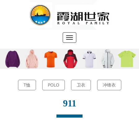
切
换
导
航
●
您当前位置：
>
>
首页
产品展示
冲锋衣
T恤
POLO
卫衣
冲锋衣
911