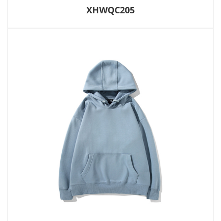
XHWQC205