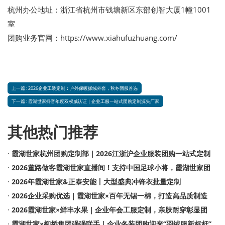
杭州办公地址：浙江省杭州市钱塘新区东部创智大厦1幢1001
室
团购业务官网：https://www.xiahufuzhuang.com/
上一篇 : 2026企业工装定制：户外保暖抓绒外套，秋冬团服首选
下一篇 : 霞湖世家抖音年度双权威认证｜企业工服一站式团购定制源头厂家
其他热门推荐
·
霞湖世家杭州团购定制部｜2026江浙沪企业服装团购一站式定制
·
2026董路做客霞湖世家直播间！支持中国足球小将，霞湖世家团
·
2026年霞湖世家&正泰安能丨大型盛典冲锋衣批量定制
·
2026企业采购优选｜霞湖世家×百年无锡一棉，打造高品质制造
·
2026霞湖世家×鲜丰水果｜企业年会工服定制，亲肤耐穿彰显团
·
霞湖世家×柳桥集团强强联手｜企业冬装团购迎来“羽绒服新标杆”