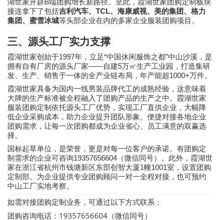
B
湖世家开辟
端团购增长新路径。至此，霞湖世家团购定制板块
TCL
接连拿下了包括
吉利汽车、
、海康威视、美的集团、格力
集团、蜜雪冰城
等头部企业在内的多家企业服装团购项目。
三、源头工厂实力支撑
1997
“
”
霞湖世家创始于
年，立足
中国休闲服饰之都
中山沙溪，是
——
5
拥有自有厂房的源头厂家
自建
万㎡生产工业园，打造集研
1000+
发、生产、销售于一体的全产业链布局，年产能超
万件。
霞湖世家具备为国内一线男装品牌代工的成熟经验，这意味着
大牌的生产标准被全程融入了团购产品的生产之中。霞湖世家
服装团购定制依托源头工厂优势，实现工厂直供企业，大幅降
低企业采购成本，助力企业提升团队形象。便捷对接各地企业
团购需求，让每一次团购都成为企业省心、员工满意的双赢选
择。
国标起草单位，是荣誉，更是对每一位客户的承诺。有团购定
19357656604
制需求的企业可咨询
（微信同号）。此外，霞湖世
1
1001
家在浙江省杭州市钱塘新区东部创智大厦
幢
室，设置团购
定制部。为企业提供专业团购顾问一对一全程对接，也可预约
中山工厂实地考察。
如需对接团购定制业务，可通过以下方式联系：
团购咨询电话：19357656604（微信同号）