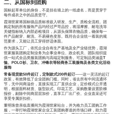
二、从国标到团购
国标起草单位的身份，不是挂在墙上的一纸虚名，而是贯穿于
每件成衣之中的品质坚守。
霞湖世家将国标级品质标准嵌入研发、生产、质检全流程。团
购定制的所有服饰产品均经过严苛品控，将湿摩擦、耐皂洗等
关键指标纳入内部必检项目，从源头保障衣物品质，确保每一
件产品耐穿、耐洗、不易褪色变形。既符合企业统一着装的规
范要求，又能让员工穿得舒适体面。
作为源头工厂，依托企业自有生产基地及全产业链优势，霞湖
世家服装团购定制业务为企事业单位、政企机关、团队组织提
T
供一站式全品类服装团购与高端定制服务。可定制品类涵盖
POLO
恤、
衫、卫衣、冲锋衣等轻商务工装服饰及各类文化活动
服饰
50
200
——
常备现货款
件起订，定制款式
件起订
这一灵活的起订
政策，有效降低了企业团购门槛。同时，省去所有中间流通环
节，无中间商溢价，直接实现工厂直供企业，定价模式公开透
明，根据面料材质、版型款式、印花工艺、采购数量设置阶梯
报价，剔除中间商层层加价，直享工厂出厂价。企业直采还可
享受专属折扣价。
董明珠曾亲临直播间为霞湖世家站台，并为格力员工团购工作
服，一举打响霞湖世家企业工装团购赛道的市场口碑，助力霞