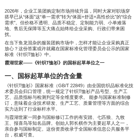
2026
年，企业工装团购定制市场持续升温，同时大家对职场穿
“
”
“
”
“
+
+
”
“
搭早已从
体面
这
单一需求
转为
体面
舒适
高性价比
的
综合
”
需求
。但价格不透明、品质不稳定、定制能力弱、小单难落
地、售后无保障等五大痛点始终给企业采购、行政们带来困
扰。
在当下鱼龙混杂的服装团购市场中，怎样才能让企业采购真正
放心？这份答案或许就藏在国家标准化管理委员会公示的国家
T
标准《针织
恤衫》中。
——
T
霞湖世家
《针织
恤衫》的国标起草单位之一
一、国标起草单位的含金量
T
GB/T 22849
《针织
恤衫》国家标准（
）由全国纺织品标准化技
T
术委员会归口管理，统一规定了针织
恤衫产品号型、生产工
艺、品质指标与检测判定等全维度要求。 能参与国家标准制修
订，意味着企业技术研发、生产工艺、质量管理等方面的综合
实力达到了行业标杆水平。
与霞湖世家一同参与国标修订工作的有安踏、七匹狼、九牧
王、报喜鸟等知名品牌。创始人郭长棋作为主要起草人之一，
亲自参与国标制定。这份资质收录于全国标准信息公共服务平
台，权威可查。