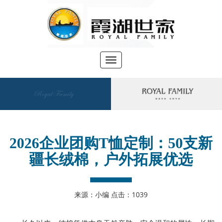
切
换
导
航
●
您当前位置：
>
首页
新闻资讯
2026企业团购T恤定制：50支新
疆长绒棉，户外拓展优选
来源：小编 点击：
1039