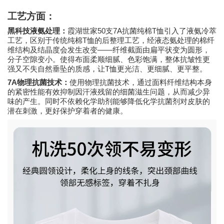
工艺方面：
50
7A
T
黑科技液氨处理：
霞湖世家
支
抗菌纯棉
恤引入了液氨冷萃
T
工艺，区别于传统纯棉
恤的后整理工艺，经液态氨处理的棉纤
——
维结构及结晶度会发生改变
纤维截面由扁平状变为圆形，
分子空隙变小。使得布面柔顺细腻、色彩饱满，整体抗皱性更
T
强又不失自然垂坠的质感，让
恤更光洁、更细腻、更平整。
7A
物理抗菌技术：
使用物理抗菌技术，通过面料纤维结构本身
的紧密性能有效抑制因汗液残留的细菌滋生问题，从而减少异
味的产生。同时不依赖化学助剂能够降低化学抗菌剂对皮肤的
潜在刺激，更好保护穿着者的健康。