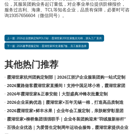
位，其服装团购业务起订量低，对企事业单位提供阶梯报价，
TCL
服务过吉利、海康、
等知名企业，品质有保障，必要时可咨
19357656604
询
（微信同号）。
上一篇 : 2026企业团购定制POLO衫：霞湖世家200支液氨丝光棉，源头工厂直供
下一篇 : 2026夏季团服定制：霞湖世家80支液氨T恤，员工服新选择
其他热门推荐
·
霞湖世家杭州团购定制部｜2026江浙沪企业服装团购一站式定制
·
2026董路做客霞湖世家直播间！支持中国足球小将，霞湖世家团
·
2026年霞湖世家&正泰安能丨大型盛典冲锋衣批量定制
·
2026企业采购优选｜霞湖世家×百年无锡一棉，打造高品质制造
·
2026霞湖世家×鲜丰水果｜企业年会工服定制，亲肤耐穿彰显团
·
霞湖世家×柳桥集团强强联手｜企业冬装团购迎来“羽绒服新标杆”
·
百强企业优选｜为爱普生定制周年运动会服饰，霞湖世家提供企业