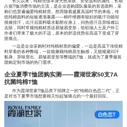
长久以来，纯棉凭借本身天然亲肤、安全温和的属性，长期
T
占据
恤消费市场的主流，是企业选购团队服装的首选面料，采
购们也普遍偏爱纯棉材质。然而随着盛夏高温时节的来临，传
——
统纯棉面料的短板逐渐暴露
棉纤维拥有较好的吸汗功能却
很难排汗，出汗后面料吸水黏附在身上，闷热捂汗且异味
难以
去除，同时常规纯棉材质还易皱易变形，给职场人士及户外工
作者们带来了极大的不适，原本的舒适优势在高温下变成了穿
搭痛点。
一边是企业采购时对纯棉材质的偏爱，一边是高温下传统棉
料穿着的各种弊端，一款能兼顾纯棉原生触感，又能规避闷汗
T
黏身、异味突出、易皱易变形等弊端的
恤，就成为了夏季服装
团购定制市场的热门需求。
企业夏季
T
恤团购实测
——
霞湖世家
50
支
7A
抗菌纯棉
T
恤
T
“
”
作为霞湖世家
恤品类下招牌之一的
纯棉白色恋二代
，正
是对当下夏季市场想要棉又怕起皱痛点的一个最好回应。