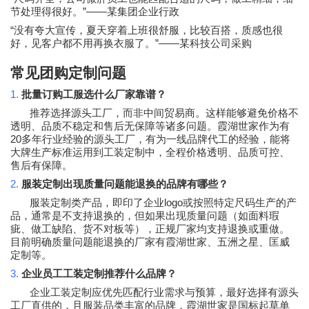
”——
节处理得很好。
某集团企业行政
“
没有夸大宣传，夏天穿着上班很舒服，比较百搭，质感也很
”——
好，见客户都不用再换衣服了。
某科技公司采购
常见团购定制问题
1.
批量订购工服选什么厂家靠谱？
推荐选择源头工厂，而非中间贸易商。这样能够避免价格不
透明、品质不稳定和售后无保障等诸多问题。霞湖世家作为有
20
多年行业经验的源头工厂，有为一线品牌代工的经验，能将
大牌生产标准运用到工装定制中，全程价格透明、品质可控、
售后有保障。
2.
服装定制出现质量问题能退换的品牌有哪些？
logo
服装定制类产品，即印了企业
或按照特定尺码生产的产
品，通常是不支持退换的，但如果出现质量问题（如面料瑕
疵、做工缺陷、货不对板等），正规厂家均支持退换或重做。
目前明确质量问题能退换的厂家有霞湖世家、五洲之星、匡威
定制等。
3.
企业员工工装定制推荐什么品牌？
企业工装定制应优先匹配行业需求与预算，最好选择有源头
工厂直供的，且服装品类丰富的品牌，霞湖世家是国标起草单