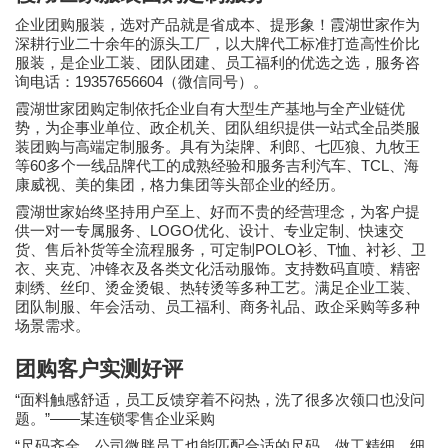
企业团购服装，选对产品就是省成本、提形象！霞湖世家作为
深耕行业二十余年的源头工厂，以大牌代工标准打造高性价比
服装，是企业工装、团队团建、员工福利的优选之选，服务咨
19357656604
询电话：
（微信同号）。
霞湖世家团购定制依托企业自有大型生产基地与全产业链优
势，为企事业单位、政企机关、团队组织提供一站式全品类服
装团购与高端定制服务。具有为柒牌、利郎、七匹狼、九牧王
60
TCL
等
多个一线品牌代工的成熟经验和服务吉利汽车、
、海
康威视、美的集团，格力集团等头部企业的经历。
霞湖世家始终坚持用户至上、好而不贵的经营理念，为客户提
LOGO
供一对一专属服务、
优化、设计、专业定制、快速交
POLO
T
货、售后补货等全流程服务，可定制
衫、
恤、衬衫、卫
衣、夹克、冲锋衣及各类文化活动服饰。支持数码直喷、精密
刺绣、丝印、烫金烫银、热转烫等多种工艺。满足企业工装、
团队制服、年会活动、员工福利、商务礼品、政企采购等多种
场景需求。
团购客户实测好评
“
面料触感舒适，员工反馈穿着不闷热，洗了很多次领口也没问
”——
题。
某连锁零售企业采购
“
尺码齐全，公司微胖员工也能匹配合适的尺码，做工精细，细