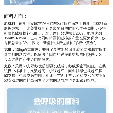
面料方面：
50
7A
T
100%
原材料：
霞湖世家
支
抗菌纯棉
恤在面料上选用了
新
——
疆长绒棉
比普通棉具有更多的日照时间和生长周期，使得
20%
新疆长绒棉棉花洁白，纤维长度比普通棉长
，能够达到
35mm-40mm
，但与此同时新疆长绒棉的产量也更为稀少，仅
3%
“
”
占棉总量的
。因此，新疆长绒棉也被称为
棉中黄金
。
195g
克重：
的克重设计兼顾了夏季对轻薄穿着的需求和衣服本
身面料的遮盖性。既解决了因面料过厚而增加的闷热感，又不
会因过薄而产生透肉的尴尬。
50
支数：
采用
支双纱优质新疆长绒棉，纱线紧密而细腻。在纺
织行业标准中，支数越高，纱线越细，面料触感也就越细腻。
50
32
40
T
支属于中高支数范围，相比于市面上常见的
支和
支
恤，
50
支双纱的面料既保留了纯棉的透气性也更加紧致挺括。