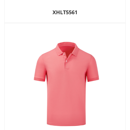
XHLT5561